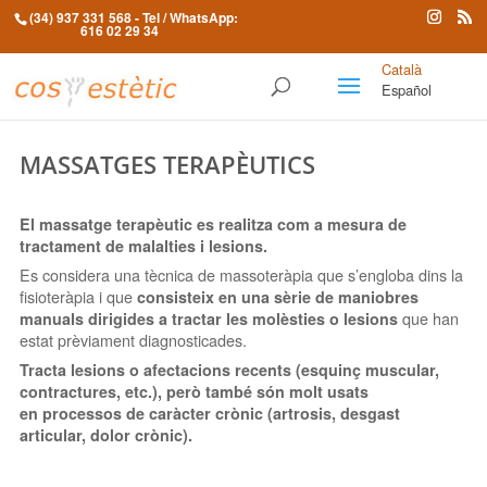
(34) 937 331 568
- Tel / WhatsApp:
616 02 29 34
Català
Español
MASSATGES TERAPÈUTICS
El massatge terapèutic es realitza com a mesura de
tractament de malalties i lesions.
Es considera una tècnica de massoteràpia que s’engloba dins la
fisioteràpia i que
consisteix en una sèrie de maniobres
que han
manuals dirigides a tractar les molèsties o lesions
estat prèviament diagnosticades.
Tracta lesions o afectacions recents (esquinç muscular,
contractures, etc.), però també són molt usats
en processos de caràcter crònic (artrosis, desgast
articular, dolor crònic).