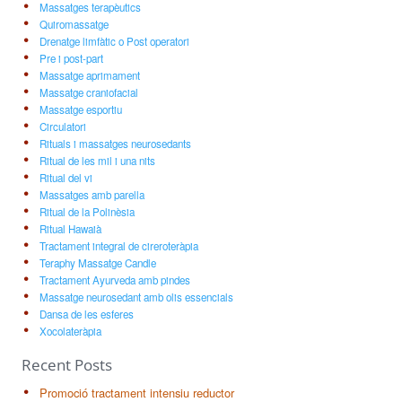
Massatges terapèutics
Quiromassatge
Drenatge limfàtic o Post operatori
Pre i post-part
Massatge aprimament
Massatge craniofacial
Massatge esportiu
Circulatori
Rituals i massatges neurosedants
Ritual de les mil i una nits
Ritual del vi
Massatges amb parella
Ritual de la Polinèsia
Ritual Hawaià
Tractament integral de cireroteràpia
Teraphy Massatge Candle
Tractament Ayurveda amb pindes
Massatge neurosedant amb olis essencials
Dansa de les esferes
Xocolateràpia
Recent Posts
Promoció tractament intensiu reductor