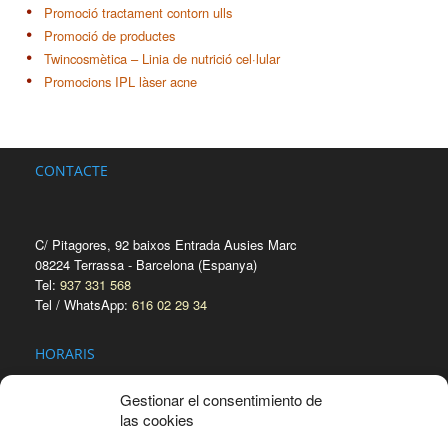
Promoció tractament contorn ulls
Promoció de productes
Twincosmètica – Linia de nutrició cel·lular
Promocions IPL làser acne
CONTACTE
C/ Pitagores, 92 baixos Entrada Ausies Marc
08224 Terrassa - Barcelona (Espanya)
Tel:
937 331 568
Tel / WhatsApp:
616 02 29 34
HORARIS
De dilluns a divendres: de 9h a 13h i de 15h a 20h
Gestionar el consentimiento de
Migdies i dissabtes: hores concertades
las cookies