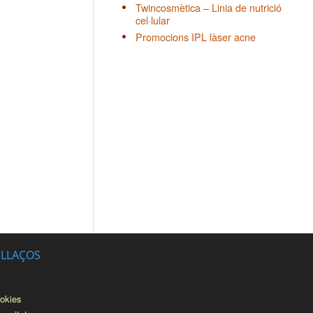
Twincosmètica – Linia de nutrició
cel·lular
Promocions IPL làser acne
NLLAÇOS
ookies