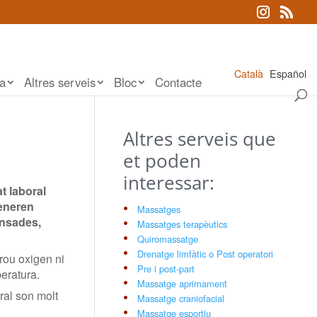
Català
Español
ia
Altres serveis
Bloc
Contacte
Altres serveis que
et poden
interessar:
t laboral
generen
Massatges
ansades,
Massatges terapèutics
Quiromassatge
Drenatge limfàtic o Post operatori
prou oxigen ni
Pre i post-part
peratura.
Massatge aprimament
ral son molt
Massatge craniofacial
Massatge esportiu