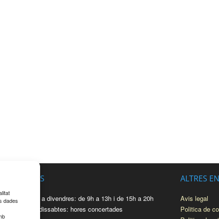
HORARIS
ALTRES E
litat
De dilluns a divendres: de 9h a 13h i de 15h a 20h
Avis legal
es dades
Migdies i dissabtes: hores concertades
Politica de c
amb