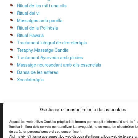
Ritual de les mil i una nits
Ritual del vi
Massatges amb parella
Ritual de la Polinèsia
Ritual Hawaià
Tractament integral de cireroteràpia
Teraphy Massatge Candle
Tractament Ayurveda amb pindes
Massatge neurosedant amb olis essencials
Dansa de les esferes
Xocolateràpia
Gestionar el consentimiento de las cookies
CONTACTE
Aquest lloc web utilitza Cookies pròpies i de tercers per recopilar informació amb la fina
tècnica i millora dels serveis com analitzar la navegació, no es recapten ni cedeixen l
C/ Pitagores, 92 baixos Entrada Ausies Marc
de caràcter personal sense el seu consentiment.
08224 Terrassa - Barcelona (Espanya)
Així mateix, s'informa que aquest lloc web disposa d'enllaços a llocs web de tercers 