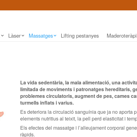
t
Làser
Massatges
Lifting pestanyes
Maderoteràp
La vida sedentària, la mala alimentació, una activita
limitada de moviments i patronatges hereditaris, 
problemes circulatoris, augment de pes, cames c
turmells inflats i varius.
Es deteriora la circulació sanguínia que ja no aporta 
elements nutritius al teixit, la pell perd elasticitat i tem
Els efectes del massatge i l’alleujament corporal gene
ràpids.