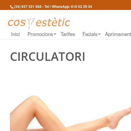
(34) 937 331 568
- Tel / WhatsApp:
616 02 29 34
Inici
Promocions
Tarifes
Facials
Aprimamen
CIRCULATORI