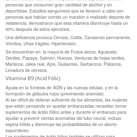
personas que consumen gran cantidad de alcohol y en
deportistas. Estudios sanguíneos que se llevaron a cabo con
personas que habían corrido un maratón o realizado deporte de
resistencia, demostraron que esta vitamina disminuye hasta un
40% después de estos ejercicios.
Una deficiencia provoca Cirrosis, Colitis, Cansancio permanente,
Vómitos, Uñas frágiles, Hipertensión.
Se encuentran en: la mayoría de Frutos secos, Aguacate,
Gerdes, Papaya, Salmón, Huevos, Verduras de hojas verdes,
Mariscos, Jalea real, Ajos, Guisantes, Garbanzos, Plátanos,
Levadura de cerveza.
Vitamina B9 (Acid Fólic)
Ayuda en la Síntesis de ‘ADN y las nuevas células, y en la
formación de glóbulos rojos (previniendo anemias).
Al ser difícil de obtener suficiente de los alimentos, las mujeres
que están pensando en quedar embarazadas necesitan tomar
suplementos de ácido fólico antes y durante el embarazo para
ayudar a prevenir ciertas anomalías del tubo neural, incluso
espina bífida y disminuye las probabilidades de un aborto
espontáneo.
Los suplementos de ácido fólico también se utilizan para