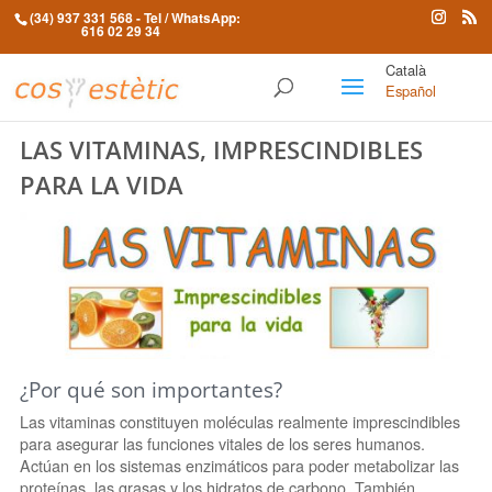
(34) 937 331 568
- Tel / WhatsApp:
616 02 29 34
Català
Español
LAS VITAMINAS, IMPRESCINDIBLES
PARA LA VIDA
¿Por qué son importantes?
Las vitaminas constituyen moléculas realmente imprescindibles
para asegurar las funciones vitales de los seres humanos.
Actúan en los sistemas enzimáticos para poder metabolizar las
proteínas, las grasas y los hidratos de carbono. También