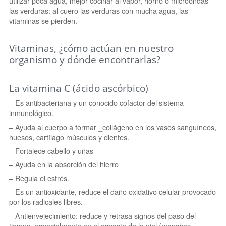
utilizar poca agua, mejor cocinar al vapor, horno o microondas
las verduras: al cuero las verduras con mucha agua, las
vitaminas se pierden.
Vitaminas, ¿cómo actúan en nuestro
organismo y dónde encontrarlas?
La vitamina C (ácido ascórbico)
– Es antibacteriana y un conocido cofactor del sistema
inmunológico.
– Ayuda al cuerpo a formar _collágeno en los vasos sanguíneos,
huesos, cartílago músculos y dientes.
– Fortalece cabello y uñas
– Ayuda en la absorción del hierro
– Regula el estrés.
– Es un antioxidante, reduce el daño oxidativo celular provocado
por los radicales libres.
– Antienvejecimiento: reduce y retrasa signos del paso del
tiempo, especialmente en el aspecto de la piel (manchas,