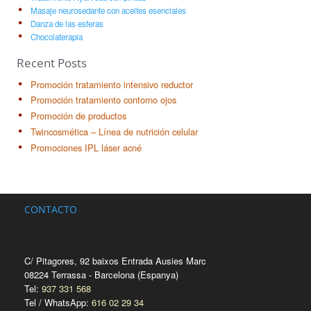
Masaje neurosedante con aceites esenciales
Danza de las esferas
Chocolaterapia
Recent Posts
Promoción tratamiento intensivo reductor
Promoción tratamiento contorno ojos
Promoción de productos
Twincosmética – Línea de nutrición celular
Promociones IPL láser acné
CONTACTO
C/ Pitagores, 92 baixos Entrada Ausies Marc
08224 Terrassa - Barcelona (Espanya)
Tel:
937 331 568
Tel / WhatsApp:
616 02 29 34