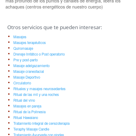
más profundo de los puntos y canales de energía, libera los
achaques (centros energéticos de nuestro cuerpo)
Otros servicios que te pueden interesar:
Masajes
Masajes terapéuticos
Quiromasaje
Drenaje linfático o Post operatorio
Pre y post-parto
Masaje adelgazamiento
Masaje craneofacial
Masaje Deportivo
Circulatorio
Rituales y masajes neurosedantes
Ritual de las mil y una noches
Ritual del vino
Masajes en pareja
Ritual de la Polinesia
Ritual Hawaiano
Tratamiento integral de cerezoterapia
Teraphy Masaje Candle
Tratamiento Ayurveda con pindas