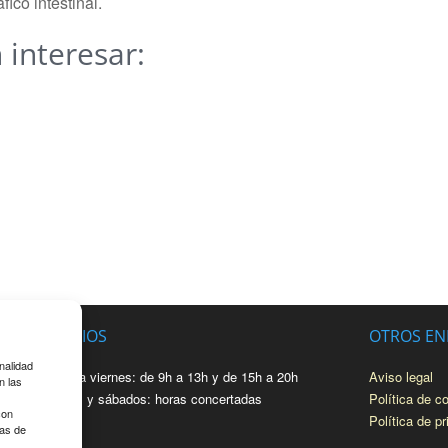
ico intestinal.
 interesar:
HORARIOS
OTROS EN
inalidad
De lunes a viernes: de 9h a 13h y de 15h a 20h
Aviso legal
n las
Mediodias y sábados: horas concertadas
Política de c
con
Política de p
ias de