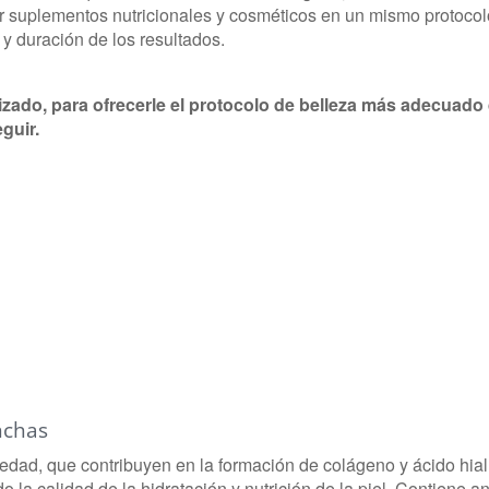
r suplementos nutricionales y cosméticos en un mismo protocol
 y duración de los resultados.
zado, para ofrecerle el protocolo de belleza más adecuad
guir.
anchas
iedad, que contribuyen en la formación de colágeno y ácido hial
 la calidad de la hidratación y nutrición de la piel. Contiene an