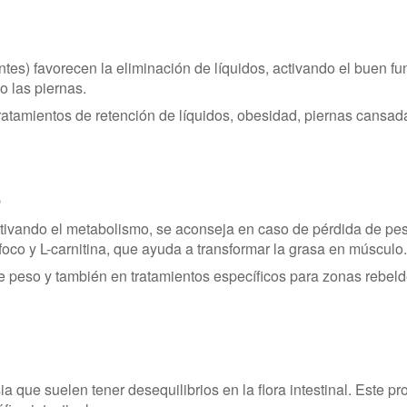
tes) favorecen la eliminación de líquidos, activando el buen f
o las piernas.
 tratamientos de retención de líquidos, obesidad, piernas cansad
o
tivando el metabolismo, se aconseja en caso de pérdida de peso
 foco y L-carnitina, que ayuda a transformar la grasa en músculo.
e peso y también en tratamientos específicos para zonas rebeld
ue suelen tener desequilibrios en la flora intestinal. Este prob