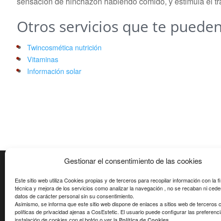
sensación de hinchazón habiendo comido, y estimula el tráf
Otros servicios que te pueden
Twincosmética nutrición
Vitaminas
Información solar
Gestionar el consentimiento de las cookies
CONTACTO
Este sitio web utiliza Cookies propias y de terceros para recopilar información con la f
técnica y mejora de los servicios como analizar la navegación , no se recaban ni cede
C/ Pitagores, 92 baixos Entrada Ausies Marc
datos de carácter personal sin su consentimiento.
08224 Terrassa - Barcelona (Espanya)
Asimismo, se informa que este sitio web dispone de enlaces a sitios web de terceros 
Tel:
937 331 568
políticas de privacidad ajenas a CosEstetic. El usuario puede configurar las preferenc
instalación de cookies con el botón o ver la
Política de Cookies