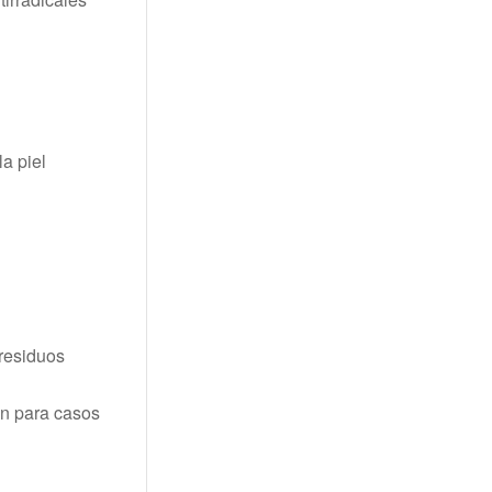
la piel
 residuos
én para casos