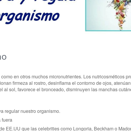
mo
tes como en otros muchos micronutrientes. Los nutricosméticos p
ionan firmeza al rostro, desinflama el contorno de ojos, atenúan
iel al sol, favorece el bronceado, disminuyen las manchas cután
ya regular nuestro organismo.
 fuera
de EE.UU que las celebrities como Longoria, Beckham o Mad