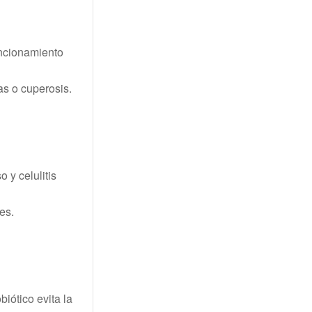
uncionamiento
as o cuperosis.
 y celulitis
es.
iótico evita la