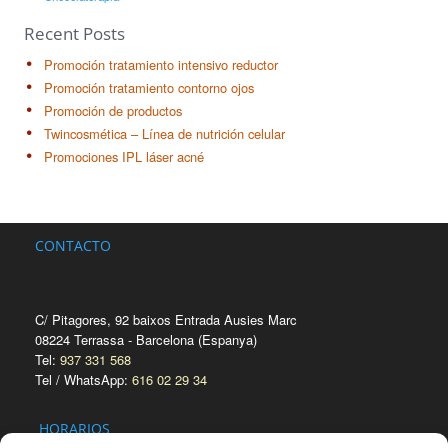
Recent Posts
Promoción tratamiento intensivo reductor
Promoción tratamiento contorno ojos
Promoción de productos
Twincosmética – Línea de nutrición celular
Promociones IPL láser acné
CONTACTO
C/ Pitagores, 92 baixos Entrada Ausies Marc
08224 Terrassa - Barcelona (Espanya)
Tel:
937 331 568
Tel / WhatsApp:
616 02 29 34
HORARIOS