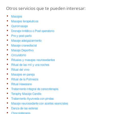
Otros servicios que te pueden interesar:
Masajes
Masajes terapéuticos
Quiromasaje
Drenaje linfático o Post operatorio
Pre y post-parto
Masaje adelgazamiento
Masaje craneofacial
Masaje Deportivo
Circulatorio
Rituales y masajes neurosedantes
Ritual de las mil y una noches
Ritual del vino
Masajes en pareja
Ritual de la Polinesia
Ritual Hawaiano
Tratamiento integral de cerezoterapia
Teraphy Masaje Candle
Tratamiento Ayurveda con pindas
Masaje neurosedante con aceites esenciales
Danza de las esferas
Chocolaterapia