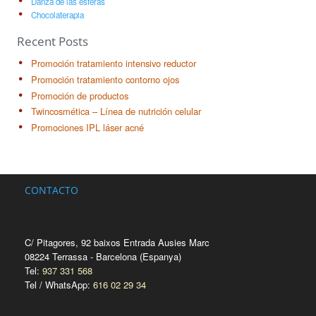
Danza de las esferas
Chocolaterapia
Recent Posts
Promoción tratamiento intensivo reductor
Promoción tratamiento contorno ojos
Promoción de productos
Twincosmética – Línea de nutrición celular
Promociones IPL láser acné
CONTACTO
C/ Pitagores, 92 baixos Entrada Ausies Marc
08224 Terrassa - Barcelona (Espanya)
Tel:
937 331 568
Tel / WhatsApp:
616 02 29 34