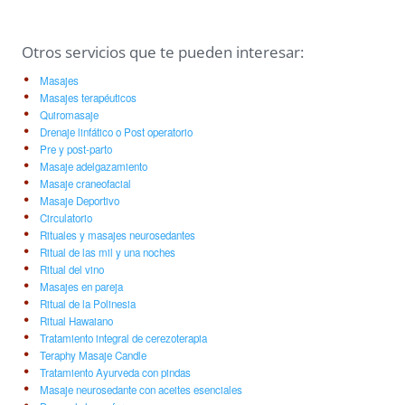
Otros servicios que te pueden interesar:
Masajes
Masajes terapéuticos
Quiromasaje
Drenaje linfático o Post operatorio
Pre y post-parto
Masaje adelgazamiento
Masaje craneofacial
Masaje Deportivo
Circulatorio
Rituales y masajes neurosedantes
Ritual de las mil y una noches
Ritual del vino
Masajes en pareja
Ritual de la Polinesia
Ritual Hawaiano
Tratamiento integral de cerezoterapia
Teraphy Masaje Candle
Tratamiento Ayurveda con pindas
Masaje neurosedante con aceites esenciales